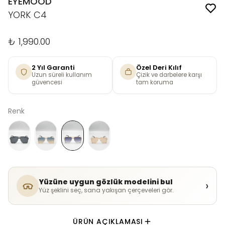
EYEMOOD
YORK C4
₺ 1,990.00
2 Yıl Garanti
Özel Deri Kılıf
Uzun süreli kullanım
Çizik ve darbelere karşı
güvencesi
tam koruma
Renk
Yüzüne uygun gözlük modelini bul
›
Yüz şeklini seç, sana yakışan çerçeveleri gör.
ÜRÜN AÇIKLAMASI