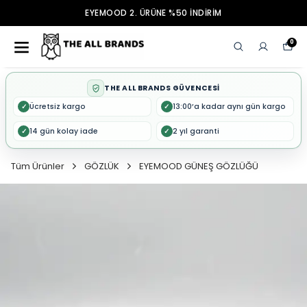
EYEMOOD 2. ÜRÜNE %50 İNDİRİM
0
THE ALL BRANDS GÜVENCESİ
Ücretsiz kargo
13:00’a kadar aynı gün kargo
✓
✓
14 gün kolay iade
2 yıl garanti
✓
✓
Tüm Ürünler
GÖZLÜK
EYEMOOD GÜNEŞ GÖZLÜĞÜ