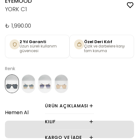
EYEMOOD
YORK C1
₺ 1,990.00
2 Yıl Garanti
Özel Deri Kılıf
Uzun süreli kullanım
Çizik ve darbelere karşı
güvencesi
tam koruma
Renk
ÜRÜN AÇIKLAMASI
Hemen Al
KILIF
KARGO VE İADE