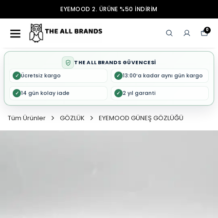
EYEMOOD 2. ÜRÜNE %50 İNDİRİM
0
THE ALL BRANDS GÜVENCESİ
Ücretsiz kargo
13:00’a kadar aynı gün kargo
✓
✓
14 gün kolay iade
2 yıl garanti
✓
✓
Tüm Ürünler
GÖZLÜK
EYEMOOD GÜNEŞ GÖZLÜĞÜ