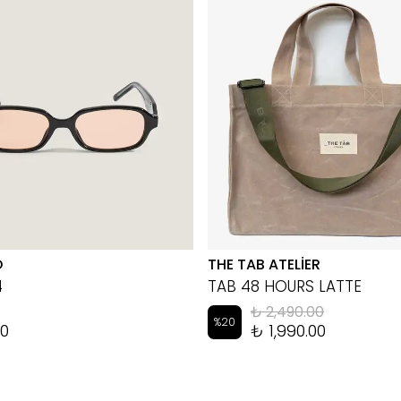
D
THE TAB ATELİER
4
TAB 48 HOURS LATTE
₺ 2,490.00
%
20
00
₺ 1,990.00