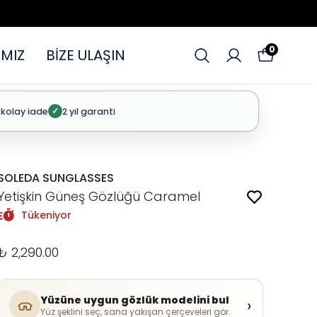
0
MIZ
BİZE ULAŞIN
 kolay iade
2 yıl garanti
✓
SOLEDA SUNGLASSES
Yetişkin Güneş Gözlüğü Caramel
Tükeniyor
₺ 2,290.00
Yüzüne uygun gözlük modelini bul
›
Yüz şeklini seç, sana yakışan çerçeveleri gör.