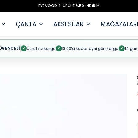
EYEMOOD 2. ÜRÜNE %50 İNDİRİM
ÇANTA
AKSESUAR
MAĞAZALARI
ÜVENCESİ
Ücretsiz kargo
13:00’a kadar aynı gün kargo
14 gün
✓
✓
✓