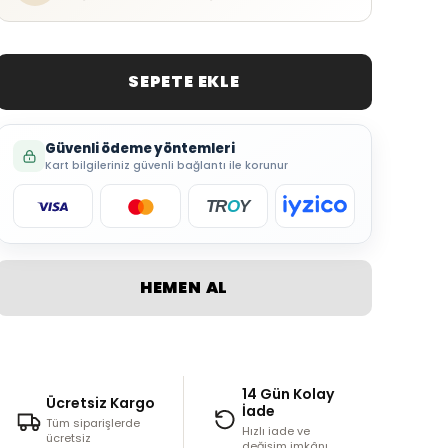
SEPETE EKLE
Güvenli ödeme yöntemleri
Kart bilgileriniz güvenli bağlantı ile korunur
TR
O
Y
HEMEN AL
14 Gün Kolay
Ücretsiz Kargo
İade
Tüm siparişlerde
Hızlı iade ve
ücretsiz
değişim imkânı