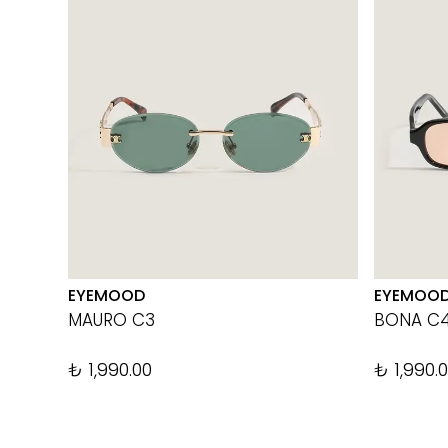
EYEMOOD
EYEMOO
MAURO C3
BONA C
₺ 1,990.00
₺ 1,990.