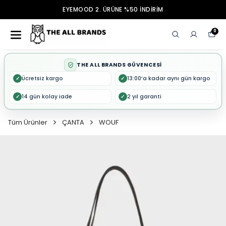
EYEMOOD 2. ÜRÜNE %50 İNDİRİM
0
THE ALL BRANDS GÜVENCESİ
Ücretsiz kargo
13:00’a kadar aynı gün kargo
✓
✓
14 gün kolay iade
2 yıl garanti
✓
✓
Tüm Ürünler
ÇANTA
WOUF