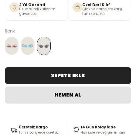
2 Yıl Garanti
Özel Deri Kılıf
Uzun süreli kullanım
Çizik ve darbelere karşı
güvencesi
tam koruma
Renk
SEPETE EKLE
HEMEN AL
Ücretsiz Kargo
14 Gün Kolay İade
Tüm siparişlerde ücretsiz
Hızlı iade ve değişim imkânı