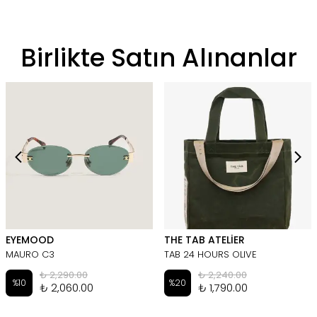
Birlikte Satın Alınanlar
EYEMOOD
THE TAB ATELİER
MAURO C3
TAB 24 HOURS OLIVE
₺ 2,290.00
₺ 2,240.00
%
10
%
20
₺ 2,060.00
₺ 1,790.00