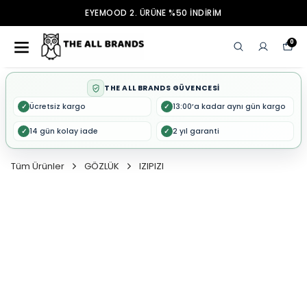
EYEMOOD 2. ÜRÜNE %50 İNDİRİM
0
THE ALL BRANDS GÜVENCESİ
Ücretsiz kargo
13:00’a kadar aynı gün kargo
✓
✓
14 gün kolay iade
2 yıl garanti
✓
✓
Tüm Ürünler
GÖZLÜK
IZIPIZI