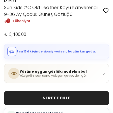
IZIPIZI
Sun Kids #C Old Leather Koyu Kahverengi
9-36 Ay Çocuk Güneş Gözlüğü
Tükeniyor
₺ 3,400.00
7 sa 13 dk içinde
sipariş verirsen,
bugün kargoda.
Yüzüne uygun gözlük modelini bul
›
Yüz şeklini seç, sana yakışan çerçeveleri gör.
SEPETE EKLE