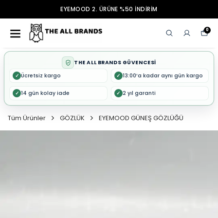
EYEMOOD 2. ÜRÜNE %50 İNDİRİM
0
THE ALL BRANDS GÜVENCESİ
Ücretsiz kargo
13:00’a kadar aynı gün kargo
✓
✓
14 gün kolay iade
2 yıl garanti
✓
✓
Tüm Ürünler
GÖZLÜK
EYEMOOD GÜNEŞ GÖZLÜĞÜ