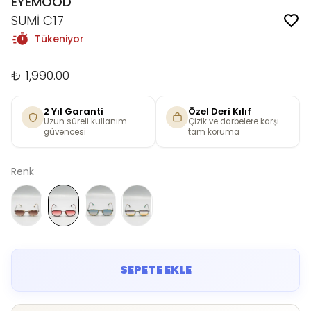
EYEMOOD
SUMİ C17
Tükeniyor
₺ 1,990.00
2 Yıl Garanti
Özel Deri Kılıf
Uzun süreli kullanım
Çizik ve darbelere karşı
güvencesi
tam koruma
Renk
SEPETE EKLE