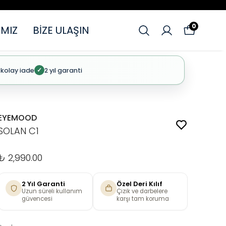
0
MIZ
BİZE ULAŞIN
 kolay iade
2 yıl garanti
✓
EYEMOOD
SOLAN C1
₺ 2,990.00
2 Yıl Garanti
Özel Deri Kılıf
Uzun süreli kullanım
Çizik ve darbelere
güvencesi
karşı tam koruma