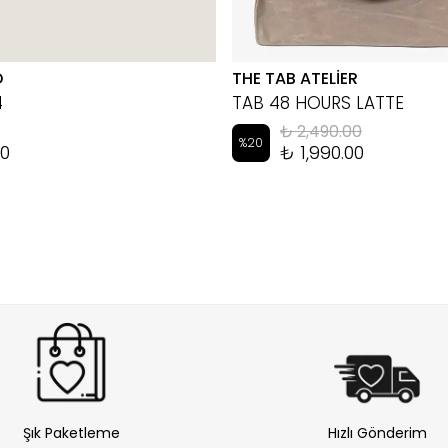
D
THE TAB ATELİER
4
TAB 48 HOURS LATTE
₺ 2,490.00
%
20
00
₺ 1,990.00
Şık Paketleme
Hızlı Gönderim