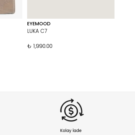
EYEMOOD
THE TA
LUKA C7
TAB 1
%
20
₺ 1,990.00
Kolay İade