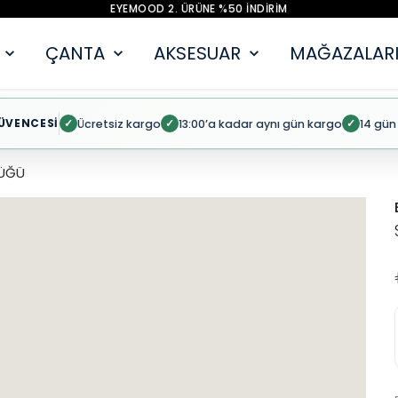
EYEMOOD 2. ÜRÜNE %50 İNDİRİM
ÇANTA
AKSESUAR
MAĞAZALARI
ÜVENCESİ
Ücretsiz kargo
13:00’a kadar aynı gün kargo
14 gün
✓
✓
✓
ÜĞÜ