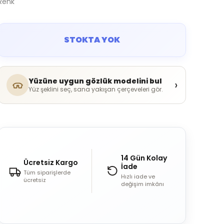
Renk
STOKTA YOK
Yüzüne uygun gözlük modelini bul
›
Yüz şeklini seç, sana yakışan çerçeveleri gör.
14 Gün Kolay
Ücretsiz Kargo
İade
Tüm siparişlerde
Hızlı iade ve
ücretsiz
değişim imkânı