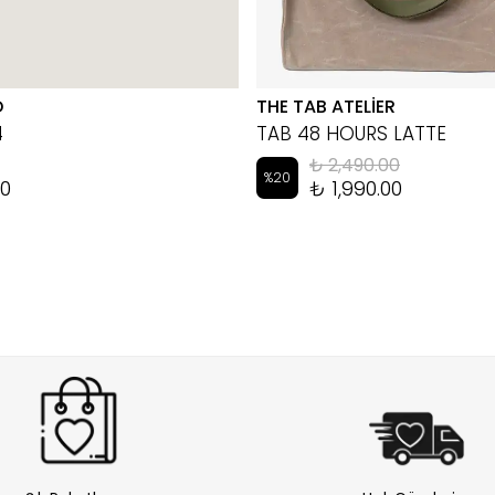
D
THE TAB ATELİER
4
TAB 48 HOURS LATTE
₺ 2,490.00
%
20
00
₺ 1,990.00