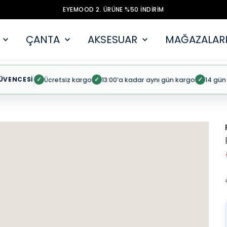
EYEMOOD 2. ÜRÜNE %50 İNDİRİM
ÇANTA
AKSESUAR
MAĞAZALARI
ÜVENCESİ
Ücretsiz kargo
13:00’a kadar aynı gün kargo
14 gün
✓
✓
✓