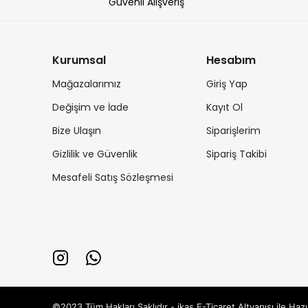
Güvenli Alışveriş
Kurumsal
Hesabım
Mağazalarımız
Giriş Yap
Değişim ve İade
Kayıt Ol
Bize Ulaşın
Siparişlerim
Gizlilik ve Güvenlik
Sipariş Takibi
Mesafeli Satış Sözleşmesi
©2023 Tüm Hakları Saklıdır - ikas E-Ticaret
Altyapısı ile Hazı