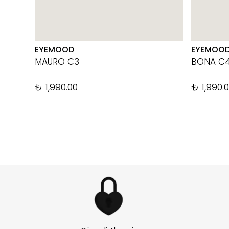
EYEMOOD
EYEMOO
MAURO C3
BONA C
₺ 1,990.00
₺ 1,990.