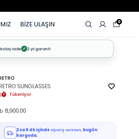
0
MIZ
BİZE ULAŞIN
 kolay iade
2 yıl garanti
✓
RETRO
RETRO SUNGLASSES
Tükeniyor
₺ 8,900.00
2 sa 6 dk içinde
sipariş verirsen,
bugün
kargoda.