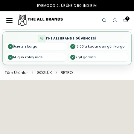
EYEMOOD 2. ÜRÜNE %50 İNDİRİM
0
THE ALL BRANDS GÜVENCESİ
Ücretsiz kargo
13:00’a kadar aynı gün kargo
✓
✓
14 gün kolay iade
2 yıl garanti
✓
✓
Tüm Ürünler
GÖZLÜK
RETRO