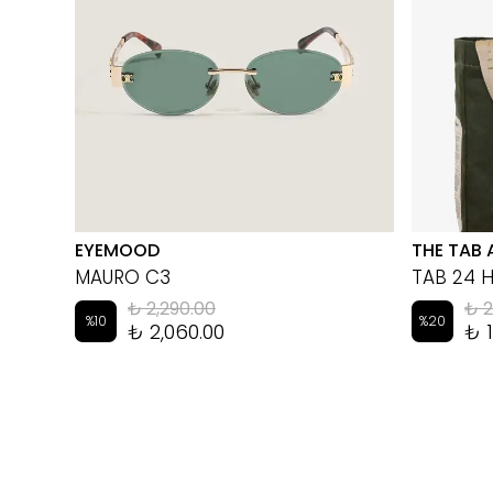
EYEMOOD
THE TAB 
MAURO C3
TAB 24 
₺ 2,290.00
₺ 2
%
10
%
20
₺ 2,060.00
₺ 1