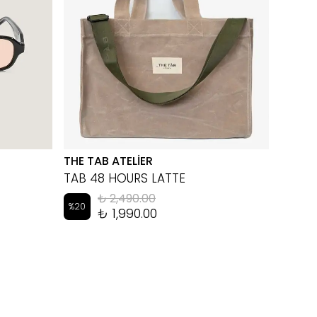
THE TAB ATELİER
EYEM
TAB 48 HOURS LATTE
LUKA 
₺ 2,490.00
%
20
%
10
₺ 1,990.00