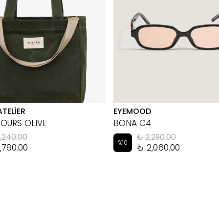
ATELİER
EYEMOOD
HOURS OLIVE
BONA C4
,240.00
₺ 2,290.00
%
10
,790.00
₺ 2,060.00