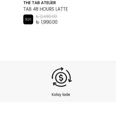
THE TAB ATELİER
EYEM
TAB 48 HOURS LATTE
LUKA 
₺ 2,490.00
%
20
%
10
₺ 1,990.00
Kolay İade