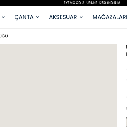
EYEMOOD 2. ÜRÜNE %50 İNDİRİM
ÇANTA
AKSESUAR
MAĞAZALARI
ÜĞÜ