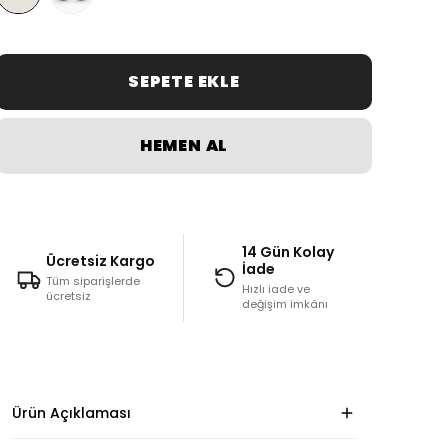
SEPETE EKLE
HEMEN AL
14 Gün Kolay
Ücretsiz Kargo
İade
Tüm siparişlerde
Hızlı iade ve
ücretsiz
değişim imkânı
Ürün Açıklaması