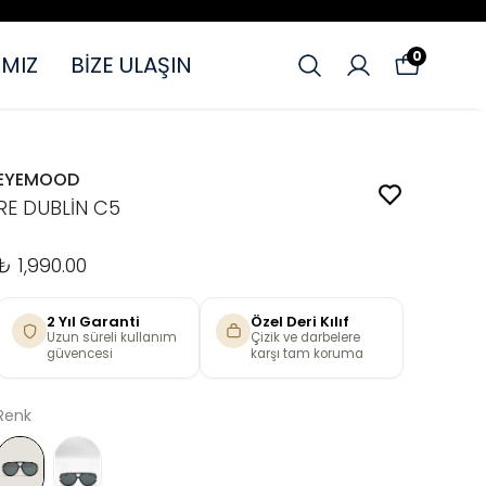
0
MIZ
BİZE ULAŞIN
EYEMOOD
RE DUBLİN C5
₺ 1,990.00
2 Yıl Garanti
Özel Deri Kılıf
Uzun süreli kullanım
Çizik ve darbelere
güvencesi
karşı tam koruma
Renk