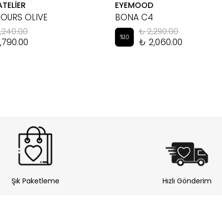
ATELİER
EYEMOOD
HOURS OLIVE
BONA C4
,240.00
₺ 2,290.00
%
10
,790.00
₺ 2,060.00
Şık Paketleme
Hızlı Gönderim