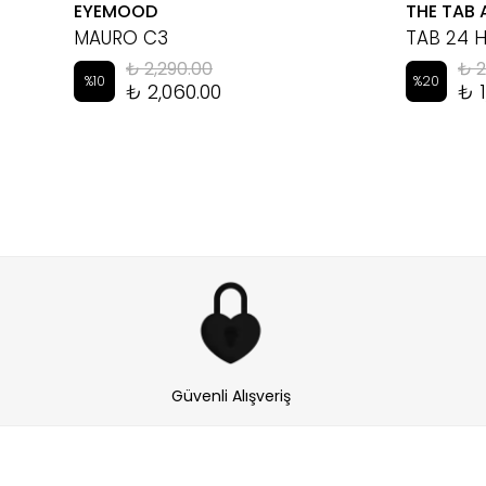
EYEMOOD
THE TAB 
MAURO C3
TAB 24 
₺ 2,290.00
₺ 2
%
10
%
20
₺ 2,060.00
₺ 1
Güvenli Alışveriş