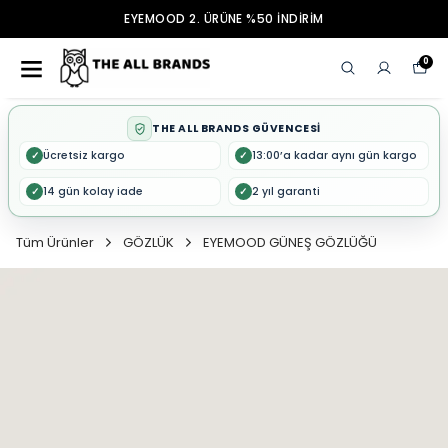
EYEMOOD 2. ÜRÜNE %50 İNDİRİM
0
THE ALL BRANDS GÜVENCESİ
Ücretsiz kargo
13:00’a kadar aynı gün kargo
✓
✓
14 gün kolay iade
2 yıl garanti
✓
✓
Tüm Ürünler
GÖZLÜK
EYEMOOD GÜNEŞ GÖZLÜĞÜ