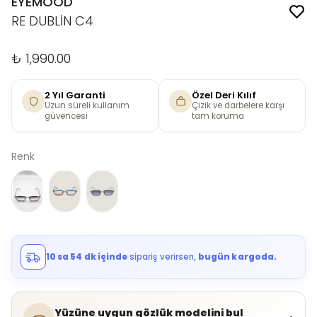
EYEMOOD
RE DUBLİN C4
₺ 1,990.00
2 Yıl Garanti
Özel Deri Kılıf
Uzun süreli kullanım
Çizik ve darbelere karşı
güvencesi
tam koruma
Renk
10 sa 54 dk içinde
sipariş verirsen,
bugün kargoda.
Yüzüne uygun gözlük modelini bul