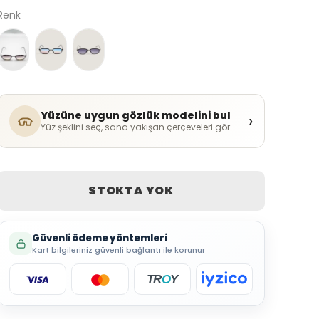
Renk
Yüzüne uygun gözlük modelini bul
›
Yüz şeklini seç, sana yakışan çerçeveleri gör.
STOKTA YOK
Güvenli ödeme yöntemleri
Kart bilgileriniz güvenli bağlantı ile korunur
TR
O
Y