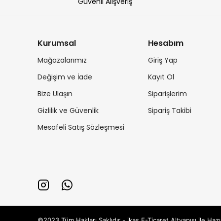
Güvenli Alışveriş
Kurumsal
Hesabım
Mağazalarımız
Giriş Yap
Değişim ve İade
Kayıt Ol
Bize Ulaşın
Siparişlerim
Gizlilik ve Güvenlik
Sipariş Takibi
Mesafeli Satış Sözleşmesi
©2023 Tüm Hakları Saklıdır - ikas E-Ticaret
Altyapısı ile Hazı