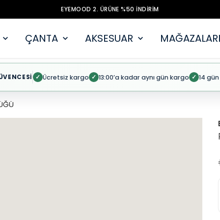
EYEMOOD 2. ÜRÜNE %50 İNDİRİM
ÇANTA
AKSESUAR
MAĞAZALARI
ÜVENCESİ
Ücretsiz kargo
13:00’a kadar aynı gün kargo
14 gün
✓
✓
✓
ÜĞÜ