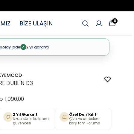
0
MIZ
BİZE ULAŞIN
 kolay iade
2 yıl garanti
✓
EYEMOOD
RE DUBLİN C3
₺ 1,990.00
2 Yıl Garanti
Özel Deri Kılıf
Uzun süreli kullanım
Çizik ve darbelere
güvencesi
karşı tam koruma