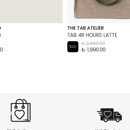
D
THE TAB ATELİER
4
TAB 48 HOURS LATTE
₺ 2,490.00
%
20
00
₺ 1,990.00