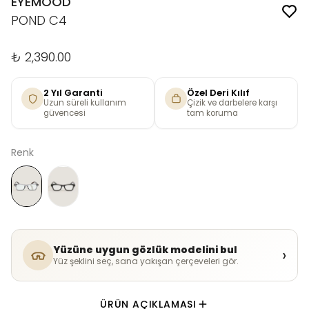
EYEMOOD
POND C4
₺ 2,390.00
2 Yıl Garanti
Özel Deri Kılıf
Uzun süreli kullanım
Çizik ve darbelere karşı
güvencesi
tam koruma
Renk
Yüzüne uygun gözlük modelini bul
›
Yüz şeklini seç, sana yakışan çerçeveleri gör.
ÜRÜN AÇIKLAMASI