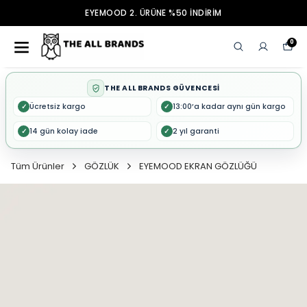
EYEMOOD 2. ÜRÜNE %50 İNDİRİM
0
THE ALL BRANDS GÜVENCESİ
Ücretsiz kargo
13:00’a kadar aynı gün kargo
✓
✓
14 gün kolay iade
2 yıl garanti
✓
✓
Tüm Ürünler
GÖZLÜK
EYEMOOD EKRAN GÖZLÜĞÜ