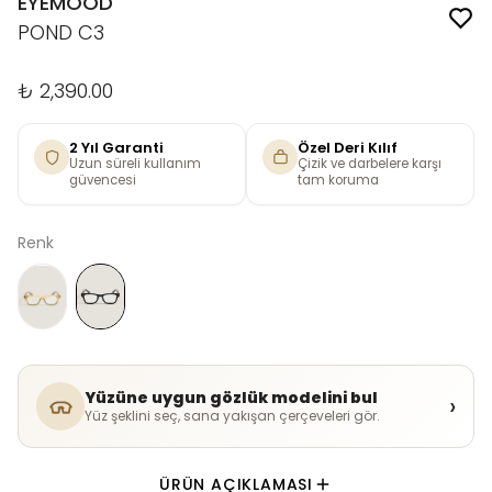
EYEMOOD
POND C3
₺ 2,390.00
2 Yıl Garanti
Özel Deri Kılıf
Uzun süreli kullanım
Çizik ve darbelere karşı
güvencesi
tam koruma
Renk
Yüzüne uygun gözlük modelini bul
›
Yüz şeklini seç, sana yakışan çerçeveleri gör.
ÜRÜN AÇIKLAMASI