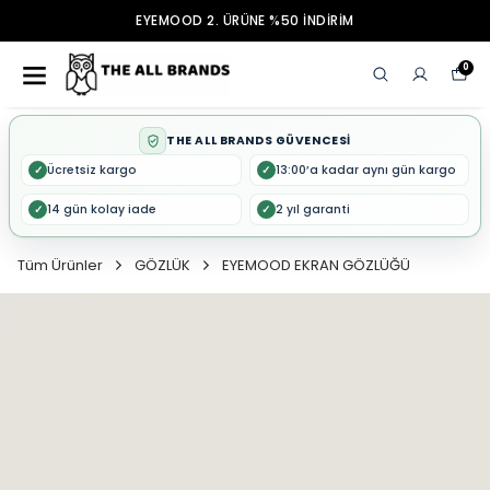
EYEMOOD 2. ÜRÜNE %50 İNDİRİM
0
THE ALL BRANDS GÜVENCESİ
Ücretsiz kargo
13:00’a kadar aynı gün kargo
✓
✓
14 gün kolay iade
2 yıl garanti
✓
✓
Tüm Ürünler
GÖZLÜK
EYEMOOD EKRAN GÖZLÜĞÜ