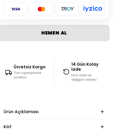
TR
O
Y
HEMEN AL
14 Gün Kolay
Ücretsiz Kargo
İade
Tüm siparişlerde
Hızlı iade ve
ücretsiz
değişim imkânı
Ürün Açıklaması
Kılıf