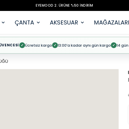
EYEMOOD 2. ÜRÜNE %50 İNDİRİM
ÇANTA
AKSESUAR
MAĞAZALARI
ÜVENCESİ
Ücretsiz kargo
13:00’a kadar aynı gün kargo
14 gün
✓
✓
✓
ÜĞÜ