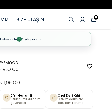
0
MIZ
BİZE ULAŞIN
 kolay iade
2 yıl garanti
✓
EYEMOOD
PİRLO C5
₺ 1,990.00
2 Yıl Garanti
Özel Deri Kılıf
Uzun süreli kullanım
Çizik ve darbelere
güvencesi
karşı tam koruma