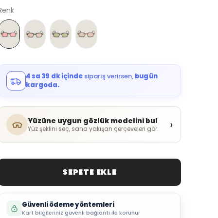
Renk
4 sa 39 dk içinde
sipariş verirsen,
bugün
kargoda.
Yüzüne uygun gözlük modelini bul
›
Yüz şeklini seç, sana yakışan çerçeveleri gör.
SEPETE EKLE
Güvenli ödeme yöntemleri
Kart bilgileriniz güvenli bağlantı ile korunur