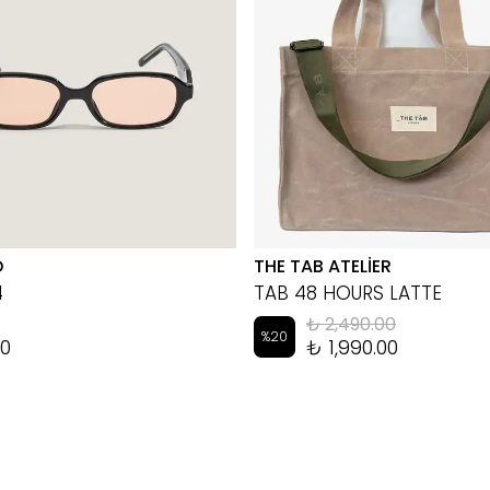
D
THE TAB ATELİER
4
TAB 48 HOURS LATTE
₺ 2,490.00
%
20
00
₺ 1,990.00