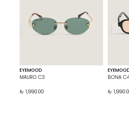
EYEMOOD
EYEMOO
MAURO C3
BONA C
₺ 1,990.00
₺ 1,990.