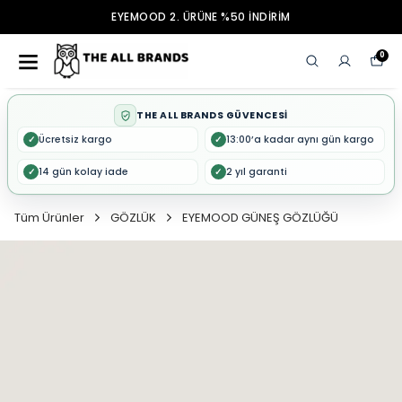
EYEMOOD 2. ÜRÜNE %50 İNDİRİM
0
THE ALL BRANDS GÜVENCESİ
Ücretsiz kargo
13:00’a kadar aynı gün kargo
✓
✓
14 gün kolay iade
2 yıl garanti
✓
✓
Tüm Ürünler
GÖZLÜK
EYEMOOD GÜNEŞ GÖZLÜĞÜ