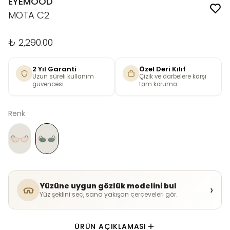
EYEMOOD
MOTA C2
₺ 2,290.00
2 Yıl Garanti
Özel Deri Kılıf
Uzun süreli kullanım
Çizik ve darbelere karşı
güvencesi
tam koruma
Renk
Yüzüne uygun gözlük modelini bul
›
Yüz şeklini seç, sana yakışan çerçeveleri gör.
ÜRÜN AÇIKLAMASI