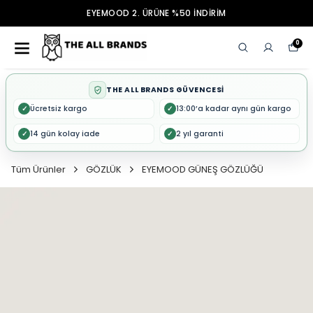
EYEMOOD 2. ÜRÜNE %50 İNDİRİM
0
THE ALL BRANDS GÜVENCESİ
Ücretsiz kargo
13:00’a kadar aynı gün kargo
✓
✓
14 gün kolay iade
2 yıl garanti
✓
✓
Tüm Ürünler
GÖZLÜK
EYEMOOD GÜNEŞ GÖZLÜĞÜ