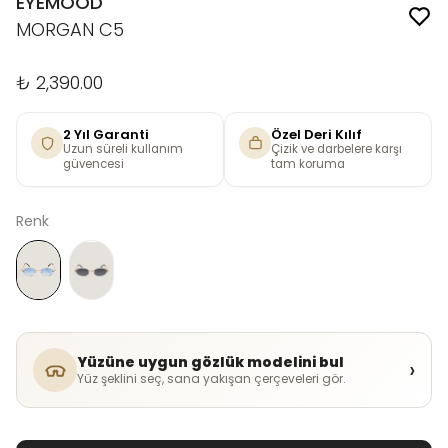
EYEMOOD
MORGAN C5
₺ 2,390.00
2 Yıl Garanti
Özel Deri Kılıf
Uzun süreli kullanım
Çizik ve darbelere karşı
güvencesi
tam koruma
Renk
Yüzüne uygun gözlük modelini bul
›
Yüz şeklini seç, sana yakışan çerçeveleri gör.