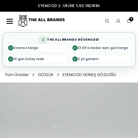
EYEMOOD 2. ÜRÜNE %50 İNDİRİM
0
THE ALL BRANDS GÜVENCESİ
Ücretsiz kargo
13:00’a kadar aynı gün kargo
✓
✓
14 gün kolay iade
2 yıl garanti
✓
✓
Tüm Ürünler
GÖZLÜK
EYEMOOD GÜNEŞ GÖZLÜĞÜ