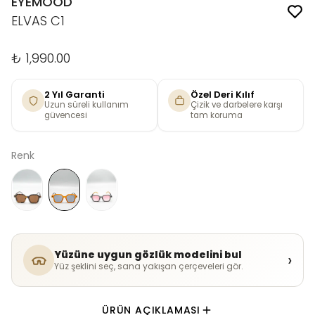
EYEMOOD
ELVAS C1
₺ 1,990.00
2 Yıl Garanti
Özel Deri Kılıf
Uzun süreli kullanım
Çizik ve darbelere karşı
güvencesi
tam koruma
Renk
Yüzüne uygun gözlük modelini bul
›
Yüz şeklini seç, sana yakışan çerçeveleri gör.
ÜRÜN AÇIKLAMASI