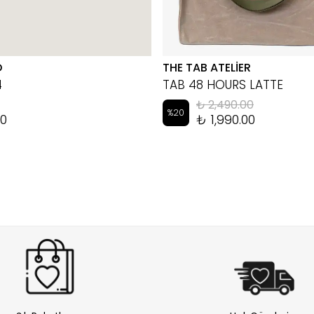
D
THE TAB ATELİER
4
TAB 48 HOURS LATTE
₺ 2,490.00
%
20
00
₺ 1,990.00