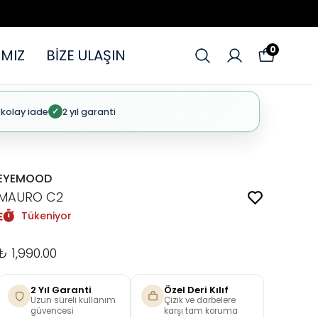
0
MIZ
BİZE ULAŞIN
 kolay iade
2 yıl garanti
✓
EYEMOOD
MAURO C2
Tükeniyor
₺ 1,990.00
2 Yıl Garanti
Özel Deri Kılıf
Uzun süreli kullanım
Çizik ve darbelere
güvencesi
karşı tam koruma