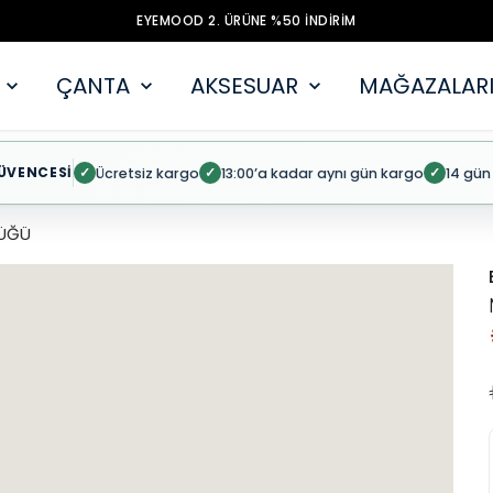
EYEMOOD 2. ÜRÜNE %50 İNDİRİM
ÇANTA
AKSESUAR
MAĞAZALARI
ÜVENCESİ
Ücretsiz kargo
13:00’a kadar aynı gün kargo
14 gün
✓
✓
✓
ÜĞÜ