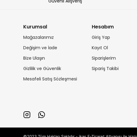
Güvenli Alışveriş
Kurumsal
Hesabım
Mağazalarımız
Giriş Yap
Değişim ve İade
Kayıt Ol
Bize Ulaşın
Siparişlerim
Gizlilik ve Güvenlik
Sipariş Takibi
Mesafeli Satış Sözleşmesi
©2023 Tüm Hakları Saklıdır - ikas E-Ticaret
Altyapısı ile Hazı