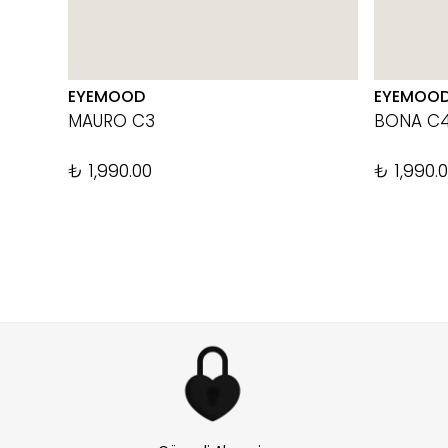
EYEMOOD
EYEMOO
MAURO C3
BONA C
₺ 1,990.00
₺ 1,990.