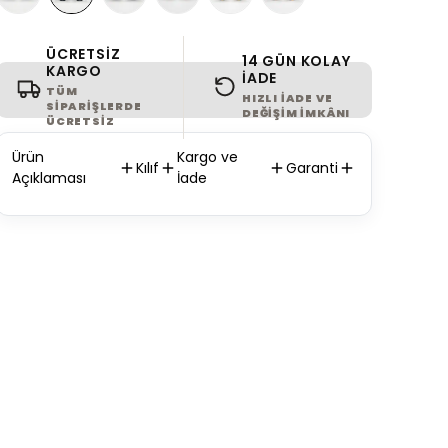
ÜCRETSIZ
14 GÜN KOLAY
KARGO
İADE
TÜM
HIZLI IADE VE
SIPARIŞLERDE
DEĞIŞIM IMKÂNI
ÜCRETSIZ
Ürün
Kargo ve
Kılıf
Garanti
Açıklaması
İade