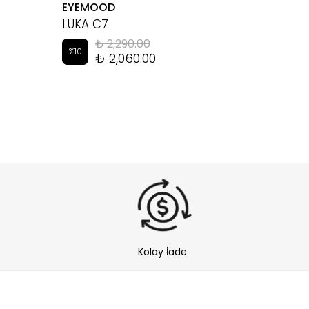
EYEMOOD
THE TA
LUKA C7
TAB 1
₺ 2,290.00
%
10
%
20
₺ 2,060.00
Kolay İade