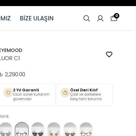
0
MIZ
BİZE ULAŞIN
EYEMOOD
LUOR C1
₺ 2,290.00
2 Yıl Garanti
Özel Deri Kılıf
Uzun süreli kullanım
Çizik ve darbelere
güvencesi
karşı tam koruma
Renk