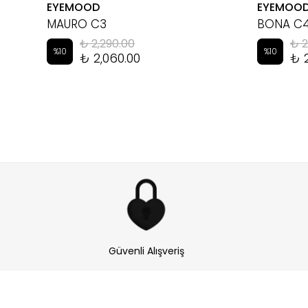
EYEMOOD
EYEMOO
MAURO C3
BONA C
₺ 2,290.00
₺ 2
%
10
%
10
₺ 2,060.00
₺ 
Güvenli Alışveriş