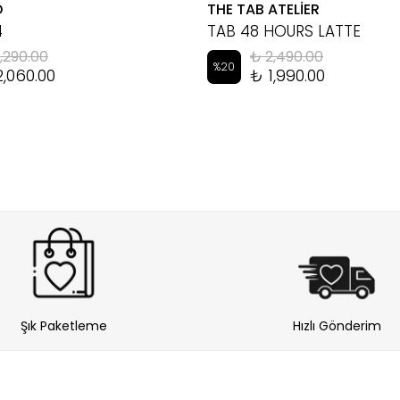
D
THE TAB ATELİER
4
TAB 48 HOURS LATTE
,290.00
₺ 2,490.00
%
20
2,060.00
₺ 1,990.00
Şık Paketleme
Hızlı Gönderim