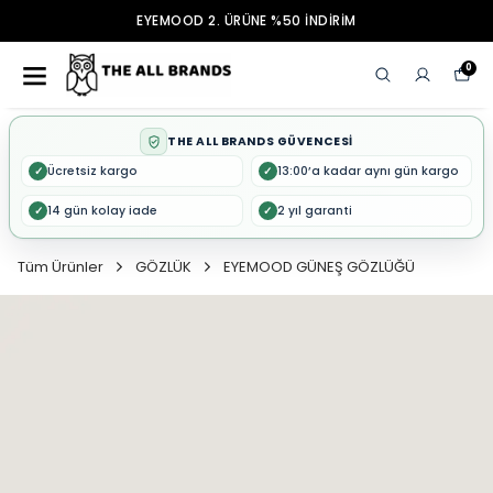
EYEMOOD 2. ÜRÜNE %50 İNDİRİM
0
THE ALL BRANDS GÜVENCESİ
Ücretsiz kargo
13:00’a kadar aynı gün kargo
✓
✓
14 gün kolay iade
2 yıl garanti
✓
✓
Tüm Ürünler
GÖZLÜK
EYEMOOD GÜNEŞ GÖZLÜĞÜ