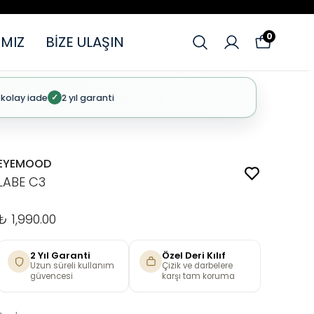
0
MIZ
BİZE ULAŞIN
 kolay iade
2 yıl garanti
✓
EYEMOOD
LABE C3
₺ 1,990.00
2 Yıl Garanti
Özel Deri Kılıf
Uzun süreli kullanım
Çizik ve darbelere
güvencesi
karşı tam koruma