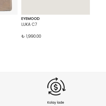
EYEMOOD
THE TA
LUKA C7
TAB 1
%
20
₺ 1,990.00
Kolay İade