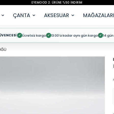
EYEMOOD 2. ÜRÜNE %50 İNDİRİM
ÇANTA
AKSESUAR
MAĞAZALARI
ÜVENCESİ
Ücretsiz kargo
13:00’a kadar aynı gün kargo
14 gün
✓
✓
✓
ÜĞÜ