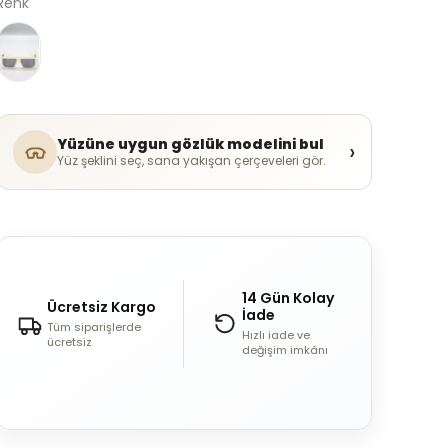
Renk
Yüzüne uygun gözlük modelini bul
›
Yüz şeklini seç, sana yakışan çerçeveleri gör.
14 Gün Kolay
Ücretsiz Kargo
İade
Tüm siparişlerde
Hızlı iade ve
ücretsiz
değişim imkânı