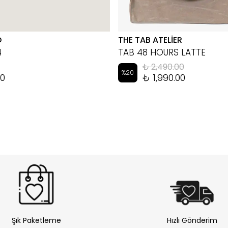
D
THE TAB ATELİER
4
TAB 48 HOURS LATTE
₺ 2,490.00
%
20
00
₺ 1,990.00
Şık Paketleme
Hızlı Gönderim