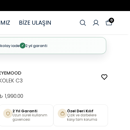
0
MIZ
BİZE ULAŞIN
 kolay iade
2 yıl garanti
✓
EYEMOOD
KOLEK C3
₺ 1,990.00
2 Yıl Garanti
Özel Deri Kılıf
Uzun süreli kullanım
Çizik ve darbelere
güvencesi
karşı tam koruma