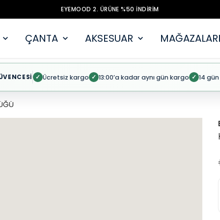
EYEMOOD 2. ÜRÜNE %50 İNDİRİM
ÇANTA
AKSESUAR
MAĞAZALARI
ÜVENCESİ
Ücretsiz kargo
13:00’a kadar aynı gün kargo
14 gün
✓
✓
✓
ÜĞÜ