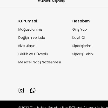
Güvenli Alışveriş
Kurumsal
Hesabım
Mağazalarımız
Giriş Yap
Değişim ve İade
Kayıt Ol
Bize Ulaşın
Siparişlerim
Gizlilik ve Güvenlik
Sipariş Takibi
Mesafeli Satış Sözleşmesi
©2023 Tüm Hakları Saklıdır - ikas E-Ticaret
Altyapısı ile Hazı