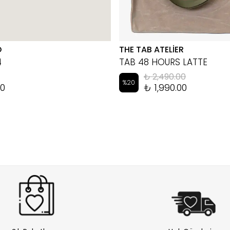
D
THE TAB ATELİER
4
TAB 48 HOURS LATTE
₺ 2,490.00
%
20
00
₺ 1,990.00