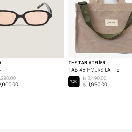
D
THE TAB ATELİER
4
TAB 48 HOURS LATTE
,290.00
₺ 2,490.00
%
20
2,060.00
₺ 1,990.00