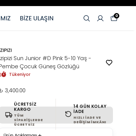
0
MIZ
BİZE ULAŞIN
IZIPIZI
Izipizi Sun Junior #D Pink 5-10 Yaş -
Pembe Çocuk Güneş Gözlüğü
Tükeniyor
₺ 3,400.00
ÜCRETSIZ
14 GÜN KOLAY
KARGO
İADE
TÜM
HIZLI IADE VE
SIPARIŞLERDE
DEĞIŞIM IMKÂNI
ÜCRETSIZ
Ürün Açıklaması