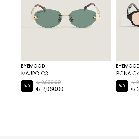
EYEMOOD
EYEMOO
MAURO C3
BONA C
₺ 2,290.00
₺ 2
%
10
%
10
₺ 2,060.00
₺ 