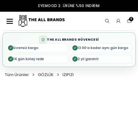
EYEMOOD 2. ÜRÜNE %50 İNDİRİM
0
THE ALL BRANDS GÜVENCESİ
Ücretsiz kargo
13:00’a kadar aynı gün kargo
✓
✓
14 gün kolay iade
2 yıl garanti
✓
✓
Tüm Ürünler
GÖZLÜK
IZIPIZI