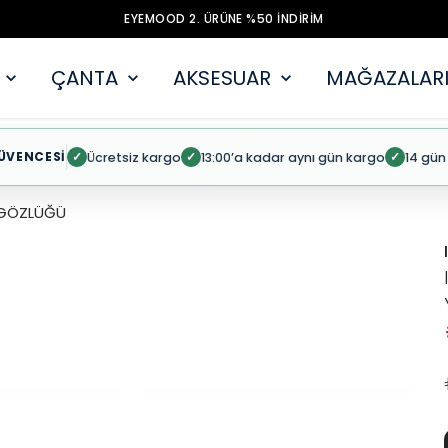
EYEMOOD 2. ÜRÜNE %50 İNDİRİM
ÇANTA
AKSESUAR
MAĞAZALARI
ÜVENCESİ
Ücretsiz kargo
13:00’a kadar aynı gün kargo
14 gün
✓
✓
✓
Ş GÖZLÜĞÜ