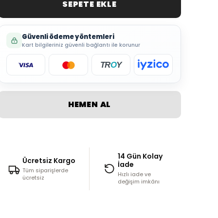
SEPETE EKLE
Güvenli ödeme yöntemleri
Kart bilgileriniz güvenli bağlantı ile korunur
TR
O
Y
HEMEN AL
14 Gün Kolay
Ücretsiz Kargo
İade
Tüm siparişlerde
Hızlı iade ve
ücretsiz
değişim imkânı