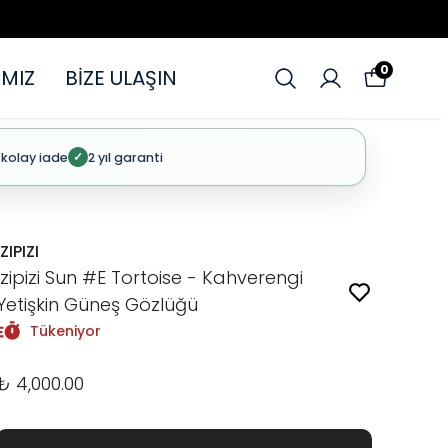
0
MIZ
BİZE ULAŞIN
 kolay iade
2 yıl garanti
✓
IZIPIZI
Izipizi Sun #E Tortoise - Kahverengi
Yetişkin Güneş Gözlüğü
Tükeniyor
₺ 4,000.00