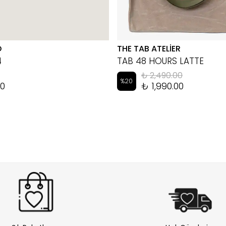
D
THE TAB ATELİER
4
TAB 48 HOURS LATTE
₺ 2,490.00
%
20
00
₺ 1,990.00