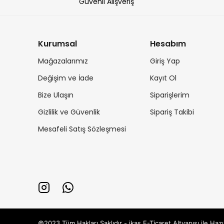
Güvenli Alışveriş
Kurumsal
Hesabım
Mağazalarımız
Giriş Yap
Değişim ve İade
Kayıt Ol
Bize Ulaşın
Siparişlerim
Gizlilik ve Güvenlik
Sipariş Takibi
Mesafeli Satış Sözleşmesi
©2023 Tüm Hakları Saklıdır - ikas E-Ticaret
Altyapısı ile Hazı