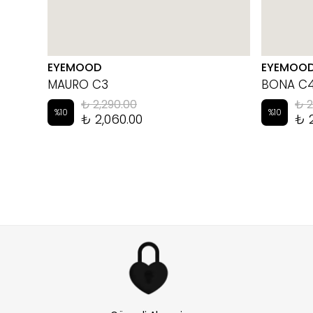
EYEMOOD
EYEMOO
MAURO C3
BONA C
₺ 2,290.00
₺ 2
%
10
%
10
₺ 2,060.00
₺ 