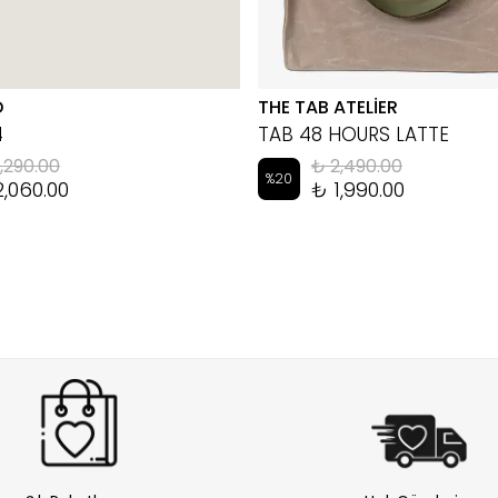
D
THE TAB ATELİER
4
TAB 48 HOURS LATTE
,290.00
₺ 2,490.00
%
20
2,060.00
₺ 1,990.00