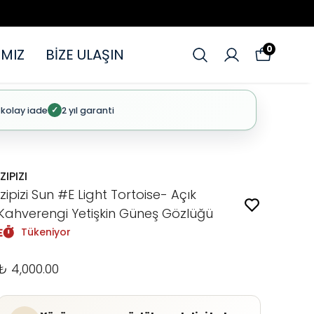
0
MIZ
BİZE ULAŞIN
 kolay iade
2 yıl garanti
✓
IZIPIZI
Izipizi Sun #E Light Tortoise- Açık
Kahverengi Yetişkin Güneş Gözlüğü
Tükeniyor
₺ 4,000.00