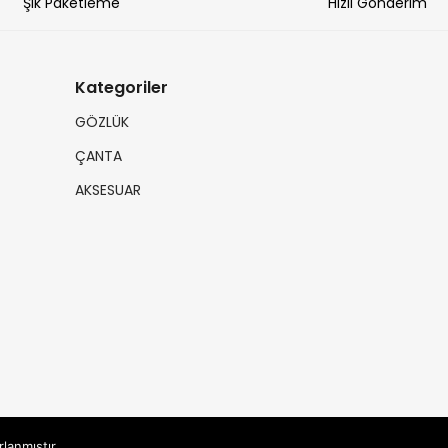
Şık Paketleme
Hızlı Gönderim
Kategoriler
GÖZLÜK
ÇANTA
AKSESUAR
rlanmıştır.