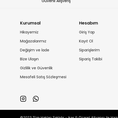
Güvenli Alışveriş
Kurumsal
Hesabım
Hikayemiz
Giriş Yap
Mağazalarımız
Kayıt Ol
Değişim ve İade
Siparişlerim
Bize Ulaşın
Sipariş Takibi
Gizlilik ve Güvenlik
Mesafeli Satış Sözleşmesi
©2023 Tüm Hakları Saklıdır - ikas E-Ticaret
Altyapısı ile Hazı