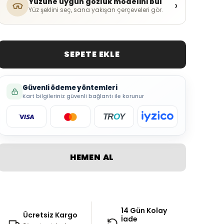
Yüzüne uygun gözlük modelini bul
›
Yüz şeklini seç, sana yakışan çerçeveleri gör.
SEPETE EKLE
Güvenli ödeme yöntemleri
Kart bilgileriniz güvenli bağlantı ile korunur
TR
O
Y
HEMEN AL
14 Gün Kolay
Ücretsiz Kargo
İade