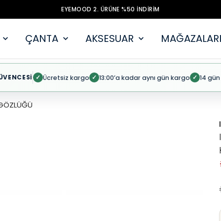
EYEMOOD 2. ÜRÜNE %50 İNDİRİM
ÇANTA
AKSESUAR
MAĞAZALARI
ÜVENCESİ
Ücretsiz kargo
13:00’a kadar aynı gün kargo
14 gün
✓
✓
✓
Ş GÖZLÜĞÜ