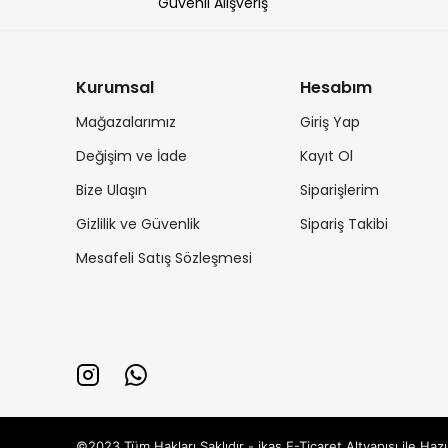
Güvenli Alışveriş
Kurumsal
Hesabım
Mağazalarımız
Giriş Yap
Değişim ve İade
Kayıt Ol
Bize Ulaşın
Siparişlerim
Gizlilik ve Güvenlik
Sipariş Takibi
Mesafeli Satış Sözleşmesi
©2023 Tüm Hakları Saklıdır - ikas E-Ticaret
Altyapısı ile Hazı