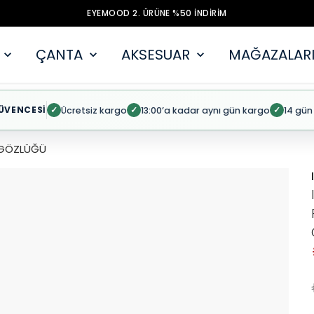
EYEMOOD 2. ÜRÜNE %50 İNDİRİM
ÇANTA
AKSESUAR
MAĞAZALARI
ÜVENCESİ
Ücretsiz kargo
13:00’a kadar aynı gün kargo
14 gün
✓
✓
✓
Ş GÖZLÜĞÜ