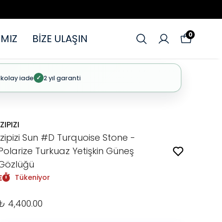
0
MIZ
BİZE ULAŞIN
 kolay iade
2 yıl garanti
✓
IZIPIZI
Izipizi Sun #D Turquoise Stone -
Polarize Turkuaz Yetişkin Güneş
Gözlüğü
Tükeniyor
₺ 4,400.00