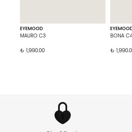
EYEMOOD
EYEMOO
MAURO C3
BONA C
₺ 1,990.00
₺ 1,990.