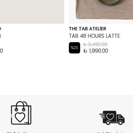
D
THE TAB ATELİER
4
TAB 48 HOURS LATTE
₺ 2,490.00
%
20
00
₺ 1,990.00