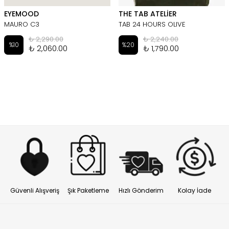
EYEMOOD
THE TAB ATELİER
MAURO C3
TAB 24 HOURS OLIVE
₺ 2,290.00
₺ 2,240.00
%
10
%
20
₺ 2,060.00
₺ 1,790.00
Güvenli Alışveriş
Şık Paketleme
Hızlı Gönderim
Kolay İade