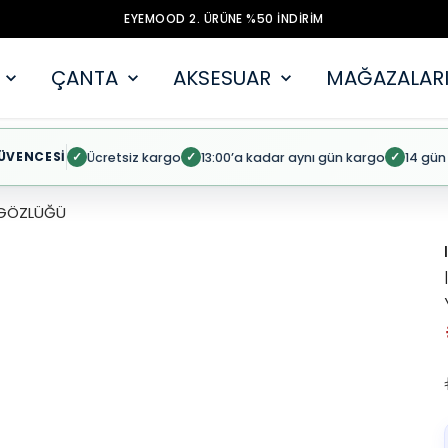
EYEMOOD 2. ÜRÜNE %50 İNDİRİM
ÇANTA
AKSESUAR
MAĞAZALARI
ÜVENCESİ
Ücretsiz kargo
13:00’a kadar aynı gün kargo
14 gün
✓
✓
✓
Ş GÖZLÜĞÜ