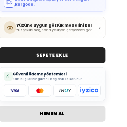
kargoda.
Yüzüne uygun gözlük modelini bul
›
Yüz şeklini seç, sana yakışan çerçeveleri gör.
SEPETE EKLE
Güvenli ödeme yöntemleri
Kart bilgileriniz güvenli bağlantı ile korunur
TR
O
Y
HEMEN AL