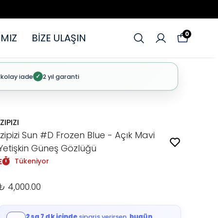
0
MIZ
BİZE ULAŞIN
 kolay iade
2 yıl garanti
✓
IZIPIZI
Izipizi Sun #D Frozen Blue - Açık Mavi
Yetişkin Güneş Gözlüğü
Tükeniyor
₺ 4,000.00
2 sa 7 dk içinde
sipariş verirsen,
bugün