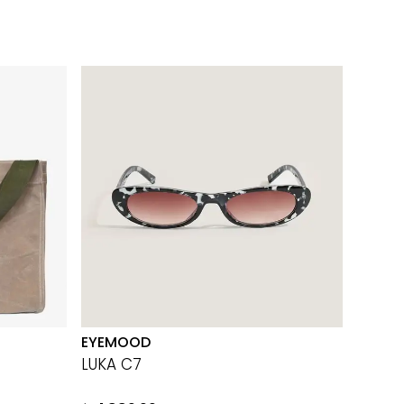
EYEMOOD
THE TA
LUKA C7
TAB 1
%
20