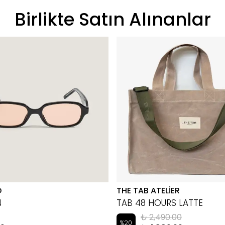
Birlikte Satın Alınanlar
D
THE TAB ATELİER
4
TAB 48 HOURS LATTE
₺ 2,490.00
%
20