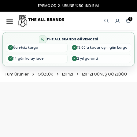
EYEMOOD 2. ÜRÜNE %50 İNDİRİM
0
THE ALL BRANDS GÜVENCESİ
Ücretsiz kargo
13:00’a kadar aynı gün kargo
✓
✓
14 gün kolay iade
2 yıl garanti
✓
✓
Tüm Ürünler
GÖZLÜK
IZIPIZI
IZIPIZI GÜNEŞ GÖZLÜĞÜ