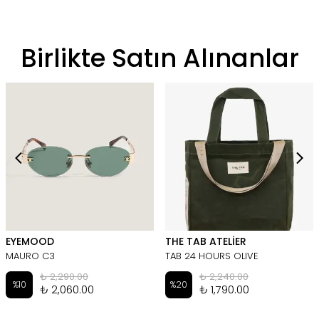
Birlikte Satın Alınanlar
EYEMOOD
THE TAB ATELİER
MAURO C3
TAB 24 HOURS OLIVE
₺ 2,290.00
₺ 2,240.00
%
10
%
20
₺ 2,060.00
₺ 1,790.00