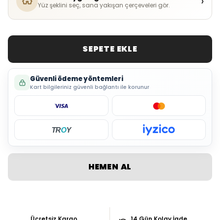
›
Yüz şeklini seç, sana yakışan çerçeveleri gör.
SEPETE EKLE
Güvenli ödeme yöntemleri
Kart bilgileriniz güvenli bağlantı ile korunur
TR
O
Y
HEMEN AL
Ücretsiz Kargo
14 Gün Kolay İade