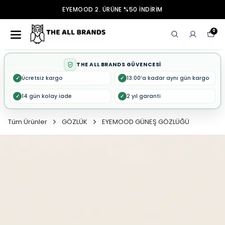
EYEMOOD 2. ÜRÜNE %50 İNDİRİM
0
THE ALL BRANDS GÜVENCESİ
Ücretsiz kargo
13:00’a kadar aynı gün kargo
✓
✓
14 gün kolay iade
2 yıl garanti
✓
✓
Tüm Ürünler
GÖZLÜK
EYEMOOD GÜNEŞ GÖZLÜĞÜ