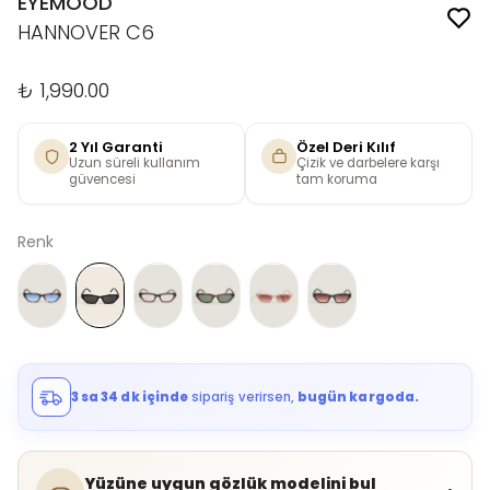
EYEMOOD
HANNOVER C6
₺ 1,990.00
2 Yıl Garanti
Özel Deri Kılıf
Uzun süreli kullanım
Çizik ve darbelere karşı
güvencesi
tam koruma
Renk
3 sa 34 dk içinde
sipariş verirsen,
bugün kargoda.
Yüzüne uygun gözlük modelini bul