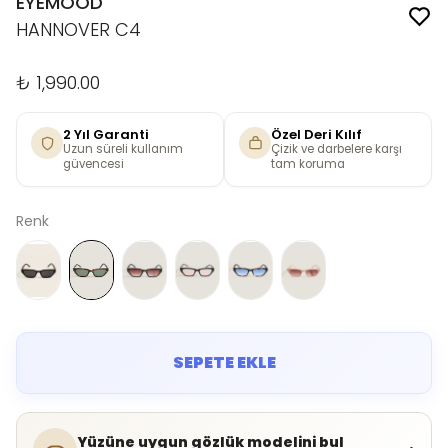
EYEMOOD
HANNOVER C4
₺ 1,990.00
2 Yıl Garanti
Özel Deri Kılıf
Uzun süreli kullanım
Çizik ve darbelere karşı
güvencesi
tam koruma
Renk
SEPETE EKLE
Yüzüne uygun gözlük modelini bul