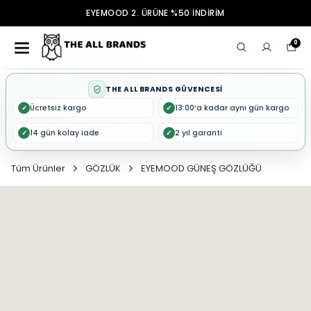
EYEMOOD 2. ÜRÜNE %50 İNDİRİM
0
THE ALL BRANDS GÜVENCESİ
Ücretsiz kargo
13:00’a kadar aynı gün kargo
✓
✓
14 gün kolay iade
2 yıl garanti
✓
✓
Tüm Ürünler
GÖZLÜK
EYEMOOD GÜNEŞ GÖZLÜĞÜ