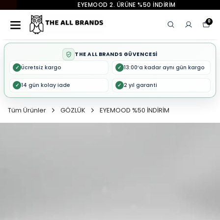
EYEMOOD 2. ÜRÜNE %50 İNDİRİM
0
THE ALL BRANDS GÜVENCESİ
Ücretsiz kargo
13:00’a kadar aynı gün kargo
✓
✓
14 gün kolay iade
2 yıl garanti
✓
✓
Tüm Ürünler
GÖZLÜK
EYEMOOD %50 İNDİRİM