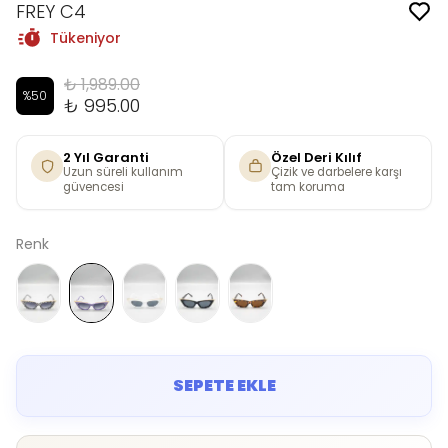
FREY C4
Tükeniyor
₺ 1,989.00
%
50
₺ 995.00
2 Yıl Garanti
Özel Deri Kılıf
Uzun süreli kullanım
Çizik ve darbelere karşı
güvencesi
tam koruma
Renk
SEPETE EKLE