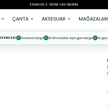
EYEMOOD 2. ÜRÜNE %50 İNDİRİM
ÇANTA
AKSESUAR
MAĞAZALARI
ÜVENCESİ
Ücretsiz kargo
13:00’a kadar aynı gün kargo
14 gün
✓
✓
✓