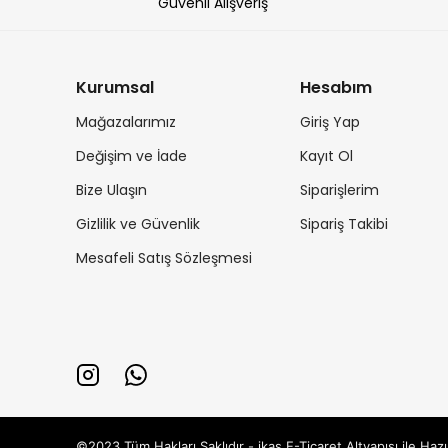
Güvenli Alışveriş
Kurumsal
Hesabım
Mağazalarımız
Giriş Yap
Değişim ve İade
Kayıt Ol
Bize Ulaşın
Siparişlerim
Gizlilik ve Güvenlik
Sipariş Takibi
Mesafeli Satış Sözleşmesi
©2023 Tüm Hakları Saklıdır - ikas E-Ticaret
Altyapısı ile Hazı