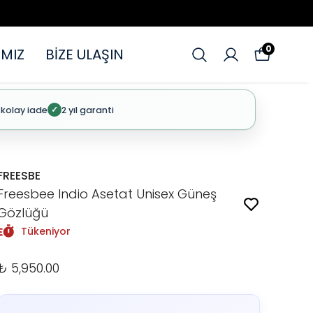
0
MIZ
BİZE ULAŞIN
 kolay iade
2 yıl garanti
✓
FREESBE
Freesbee Indio Asetat Unisex Güneş
Gözlüğü
Tükeniyor
₺ 5,950.00