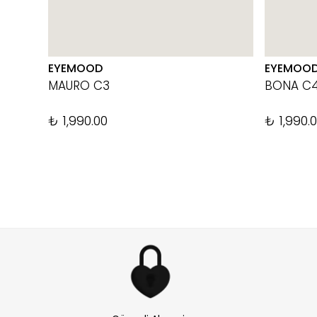
EYEMOOD
EYEMOO
MAURO C3
BONA C
₺ 1,990.00
₺ 1,990.