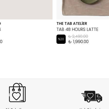
D
THE TAB ATELİER
4
TAB 48 HOURS LATTE
₺ 2,490.00
%
20
00
₺ 1,990.00