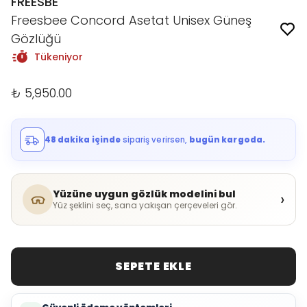
FREESBE
Freesbee Concord Asetat Unisex Güneş
Gözlüğü
Tükeniyor
₺ 5,950.00
48 dakika içinde
sipariş verirsen,
bugün kargoda.
Yüzüne uygun gözlük modelini bul
›
Yüz şeklini seç, sana yakışan çerçeveleri gör.
SEPETE EKLE