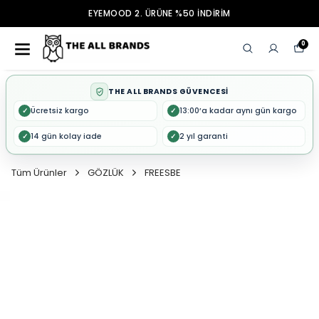
EYEMOOD 2. ÜRÜNE %50 İNDİRİM
0
THE ALL BRANDS GÜVENCESİ
Ücretsiz kargo
13:00’a kadar aynı gün kargo
✓
✓
14 gün kolay iade
2 yıl garanti
✓
✓
Tüm Ürünler
GÖZLÜK
FREESBE