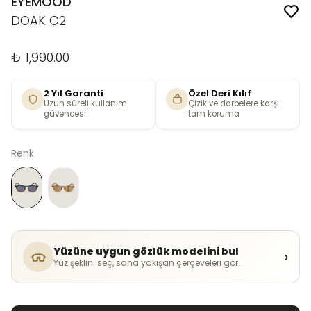
EYEMOOD
DOAK C2
₺ 1,990.00
2 Yıl Garanti
Özel Deri Kılıf
Uzun süreli kullanım
Çizik ve darbelere karşı
güvencesi
tam koruma
Renk
Yüzüne uygun gözlük modelini bul
›
Yüz şeklini seç, sana yakışan çerçeveleri gör.