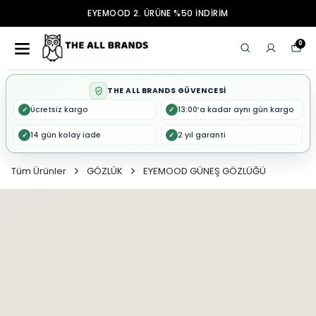
EYEMOOD 2. ÜRÜNE %50 İNDİRİM
0
THE ALL BRANDS GÜVENCESİ
Ücretsiz kargo
13:00’a kadar aynı gün kargo
✓
✓
14 gün kolay iade
2 yıl garanti
✓
✓
Tüm Ürünler
GÖZLÜK
EYEMOOD GÜNEŞ GÖZLÜĞÜ