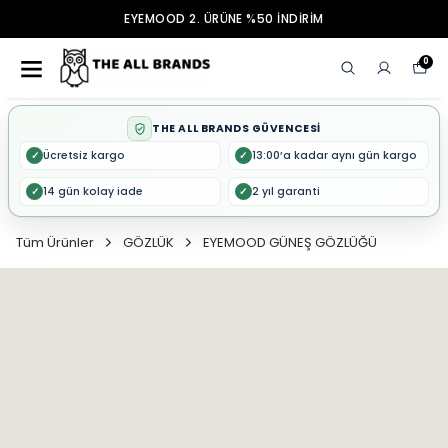
EYEMOOD 2. ÜRÜNE %50 İNDİRİM
0
THE ALL BRANDS GÜVENCESİ
Ücretsiz kargo
13:00’a kadar aynı gün kargo
✓
✓
14 gün kolay iade
2 yıl garanti
✓
✓
Tüm Ürünler
GÖZLÜK
EYEMOOD GÜNEŞ GÖZLÜĞÜ