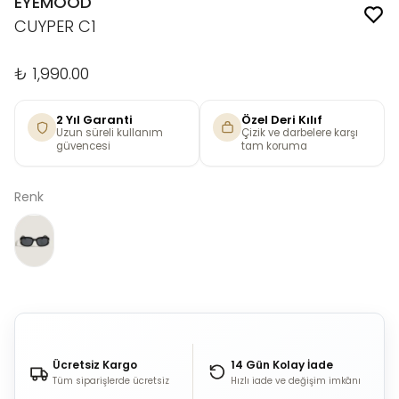
EYEMOOD
CUYPER C1
₺ 1,990.00
2 Yıl Garanti
Özel Deri Kılıf
Uzun süreli kullanım
Çizik ve darbelere karşı
güvencesi
tam koruma
Renk
Ücretsiz Kargo
14 Gün Kolay İade
Tüm siparişlerde ücretsiz
Hızlı iade ve değişim imkânı