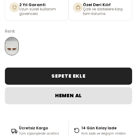
2 Yıl Garanti
Özel Deri Kılıf
Uzun süreli kullanım
Çizik ve darbelere karşı
güvencesi
tam koruma
Renk
SEPETE EKLE
HEMEN AL
Ücretsiz Kargo
14 Gün Kolay İade
Tüm siparişlerde ücretsiz
Hızlı iade ve değişim imkânı