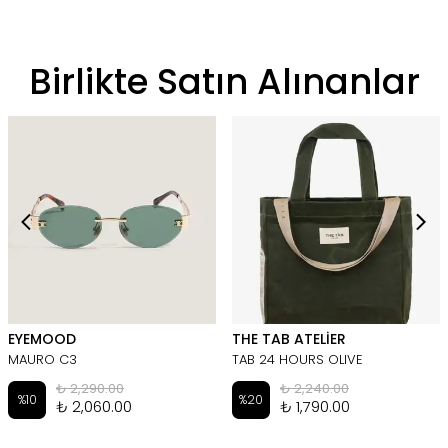
Birlikte Satın Alınanlar
EYEMOOD
THE TAB ATELİER
MAURO C3
TAB 24 HOURS OLIVE
₺ 2,290.00
₺ 2,240.00
%
10
%
20
₺ 2,060.00
₺ 1,790.00