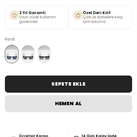
2 Yıl Garanti
Özel Deri Kılıf
Uzun süreli kullanım
Çizik ve darbelere karşı
güvencesi
tam koruma
Renk
SEPETE EKLE
HEMEN AL
Ücretsiz Kargo
14 Gün Kolay İade