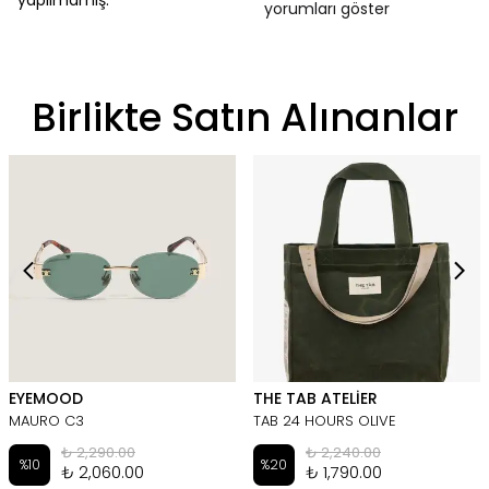
yapılmamış.
yorumları göster
Birlikte Satın Alınanlar
EYEMOOD
THE TAB ATELİER
MAURO C3
TAB 24 HOURS OLIVE
₺ 2,290.00
₺ 2,240.00
%
10
%
20
₺ 2,060.00
₺ 1,790.00