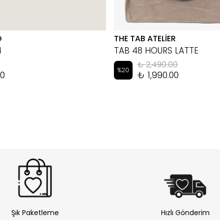
D
THE TAB ATELİER
4
TAB 48 HOURS LATTE
₺ 2,490.00
%
20
00
₺ 1,990.00
Şık Paketleme
Hızlı Gönderim