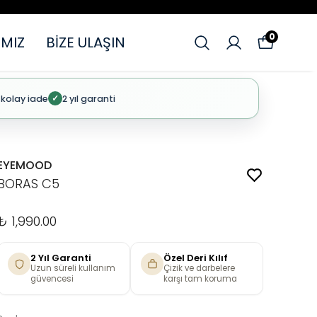
0
MIZ
BİZE ULAŞIN
 kolay iade
2 yıl garanti
✓
EYEMOOD
BORAS C5
₺ 1,990.00
2 Yıl Garanti
Özel Deri Kılıf
Uzun süreli kullanım
Çizik ve darbelere
güvencesi
karşı tam koruma