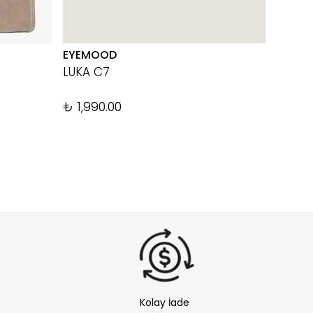
EYEMOOD
THE TA
LUKA C7
TAB 1
%
20
₺ 1,990.00
Kolay İade