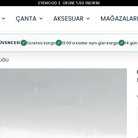
EYEMOOD 2. ÜRÜNE %50 İNDİRİM
ÇANTA
AKSESUAR
MAĞAZALARI
ÜVENCESİ
Ücretsiz kargo
13:00’a kadar aynı gün kargo
14 gün
✓
✓
✓
ÜĞÜ