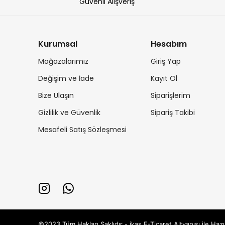
Güvenli Alışveriş
Kurumsal
Hesabım
Mağazalarımız
Giriş Yap
Değişim ve İade
Kayıt Ol
Bize Ulaşın
Siparişlerim
Gizlilik ve Güvenlik
Sipariş Takibi
Mesafeli Satış Sözleşmesi
©2023 Tüm Hakları Saklıdır - ikas E-Ticaret
Altyapısı ile Hazı