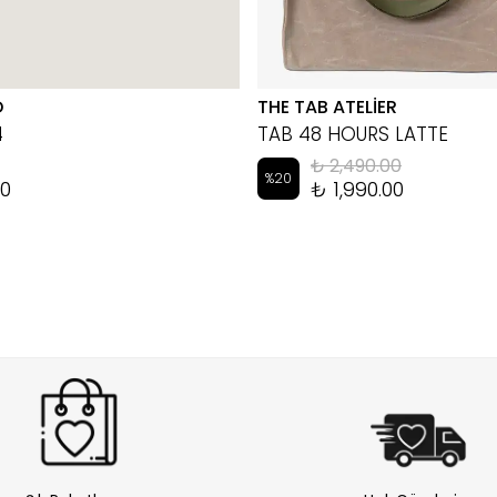
D
THE TAB ATELİER
4
TAB 48 HOURS LATTE
₺ 2,490.00
%
20
00
₺ 1,990.00