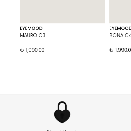
EYEMOOD
EYEMOO
MAURO C3
BONA C
₺ 1,990.00
₺ 1,990.