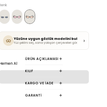
Renk
Yüzüne uygun gözlük modelini bul
›
Yüz şeklini seç, sana yakışan çerçeveleri gör.
ÜRÜN AÇIKLAMASI
Hemen Al
KILIF
KARGO VE İADE
GARANTI