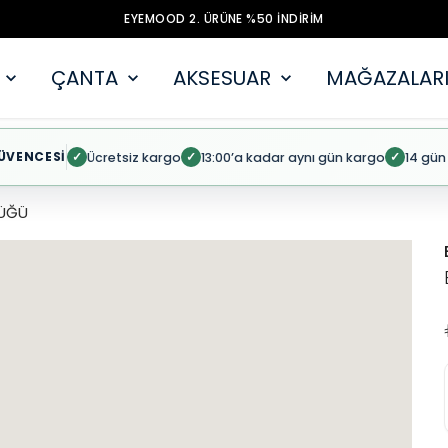
EYEMOOD 2. ÜRÜNE %50 İNDİRİM
ÇANTA
AKSESUAR
MAĞAZALARI
ÜVENCESİ
Ücretsiz kargo
13:00’a kadar aynı gün kargo
14 gün
✓
✓
✓
ÜĞÜ