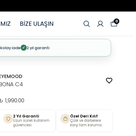
0
MIZ
BİZE ULAŞIN
 kolay iade
2 yıl garanti
✓
EYEMOOD
BONA C4
₺ 1,990.00
2 Yıl Garanti
Özel Deri Kılıf
Uzun süreli kullanım
Çizik ve darbelere
güvencesi
karşı tam koruma