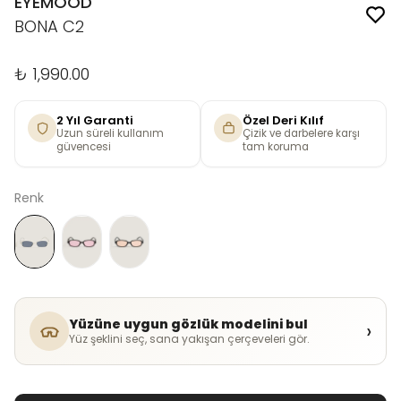
EYEMOOD
BONA C2
₺ 1,990.00
2 Yıl Garanti
Özel Deri Kılıf
Uzun süreli kullanım
Çizik ve darbelere karşı
güvencesi
tam koruma
Renk
Yüzüne uygun gözlük modelini bul
›
Yüz şeklini seç, sana yakışan çerçeveleri gör.