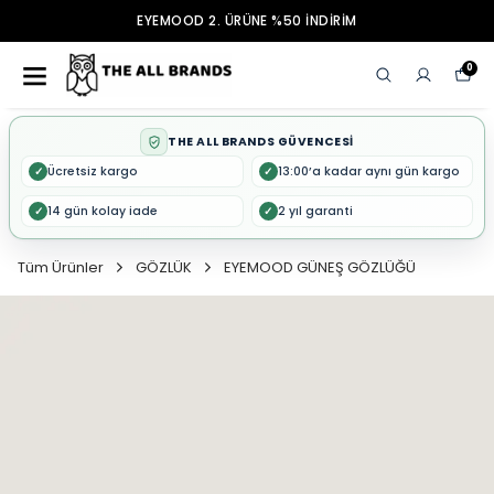
EYEMOOD 2. ÜRÜNE %50 İNDİRİM
0
THE ALL BRANDS GÜVENCESİ
Ücretsiz kargo
13:00’a kadar aynı gün kargo
✓
✓
14 gün kolay iade
2 yıl garanti
✓
✓
Tüm Ürünler
GÖZLÜK
EYEMOOD GÜNEŞ GÖZLÜĞÜ