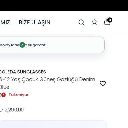
0
MIZ
BİZE ULAŞIN
 kolay iade
2 yıl garanti
✓
SOLEDA SUNGLASSES
6-12 Yaş Çocuk Güneş Gözlüğü Denim
Blue
Tükeniyor
₺ 2,290.00