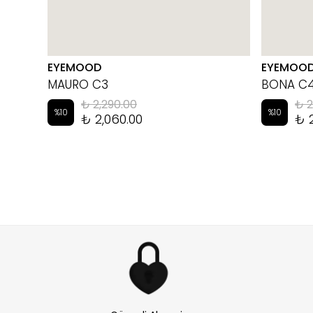
EYEMOOD
EYEMOO
MAURO C3
BONA C
₺ 2,290.00
₺ 2
%
10
%
10
₺ 2,060.00
₺ 