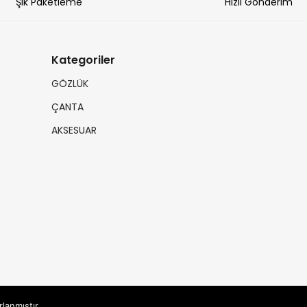
Şık Paketleme
Hızlı Gönderim
Kategoriler
GÖZLÜK
ÇANTA
AKSESUAR
rlanmıştır.