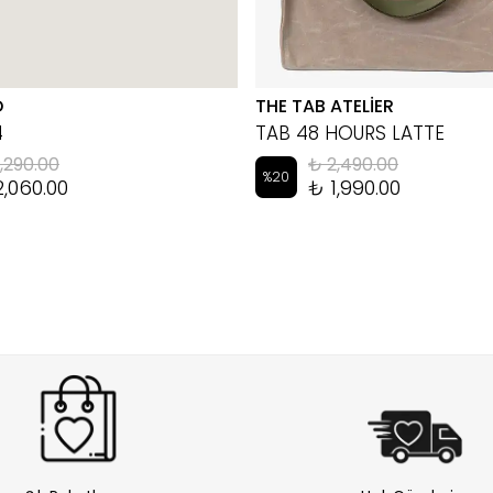
D
THE TAB ATELİER
4
TAB 48 HOURS LATTE
,290.00
₺ 2,490.00
%
20
2,060.00
₺ 1,990.00