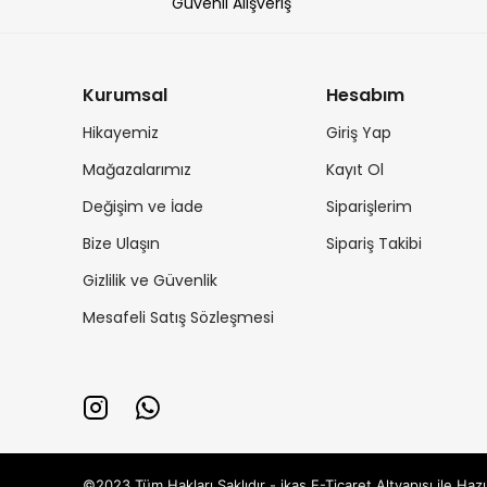
Güvenli Alışveriş
Kurumsal
Hesabım
Hikayemiz
Giriş Yap
Mağazalarımız
Kayıt Ol
Değişim ve İade
Siparişlerim
Bize Ulaşın
Sipariş Takibi
Gizlilik ve Güvenlik
Mesafeli Satış Sözleşmesi
©2023 Tüm Hakları Saklıdır - ikas E-Ticaret
Altyapısı ile Hazı