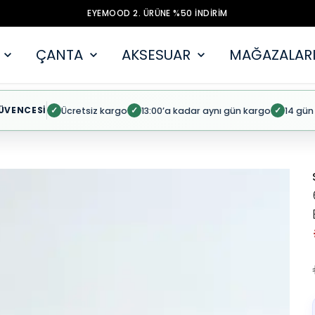
EYEMOOD 2. ÜRÜNE %50 İNDİRİM
ÇANTA
AKSESUAR
MAĞAZALARI
ÜVENCESİ
Ücretsiz kargo
13:00’a kadar aynı gün kargo
14 gün
✓
✓
✓