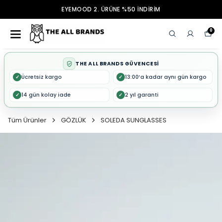
EYEMOOD 2. ÜRÜNE %50 İNDİRİM
0
THE ALL BRANDS GÜVENCESİ
Ücretsiz kargo
13:00’a kadar aynı gün kargo
✓
✓
14 gün kolay iade
2 yıl garanti
✓
✓
Tüm Ürünler
GÖZLÜK
SOLEDA SUNGLASSES