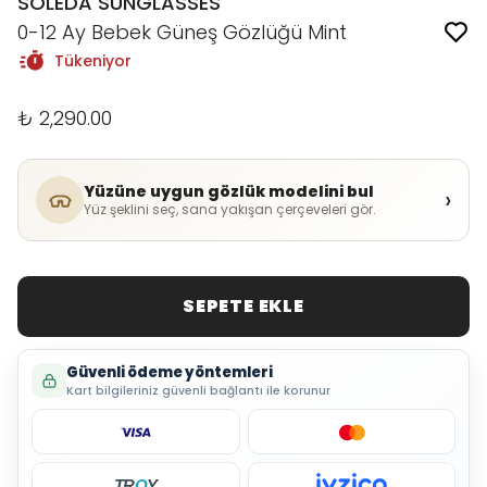
SOLEDA SUNGLASSES
0-12 Ay Bebek Güneş Gözlüğü Mint
Tükeniyor
₺ 2,290.00
Yüzüne uygun gözlük modelini bul
›
Yüz şeklini seç, sana yakışan çerçeveleri gör.
SEPETE EKLE
Güvenli ödeme yöntemleri
Kart bilgileriniz güvenli bağlantı ile korunur
TR
O
Y